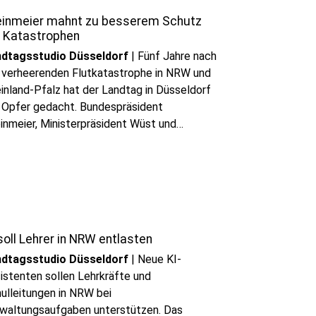
einmeier mahnt zu besserem Schutz
r Katastrophen
ndtagsstudio Düsseldorf
|
Fünf Jahre nach
 verheerenden Flutkatastrophe in NRW und
inland-Pfalz hat der Landtag in Düsseldorf
 Opfer gedacht. Bundespräsident
inmeier, Ministerpräsident Wüst und
dtagspräsident Kuper erinnerten an das
d der Betroffenen und machten zugleich
tlich, dass die Lehren aus der Katastrophe
 heute gelten.
play_circle
Audio anhören
soll Lehrer in NRW entlasten
ndtagsstudio Düsseldorf
|
Neue KI-
istenten sollen Lehrkräfte und
ulleitungen in NRW bei
waltungsaufgaben unterstützen. Das