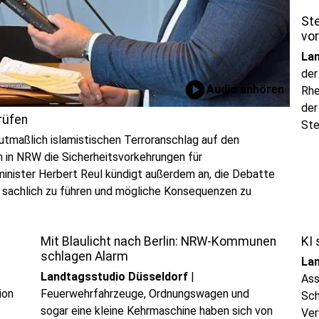
St
vo
La
der
play_circle
Audio anhören
Rhe
der
rüfen
Ste
maßlich islamistischen Terroranschlag auf den
Lan
h in NRW die Sicherheitsvorkehrungen für
Lei
inister Herbert Reul kündigt außerdem an, die Debatte
deu
sachlich zu führen und mögliche Konsequenzen zu
bis
Mit Blaulicht nach Berlin: NRW-Kommunen
KI 
schlagen Alarm
La
Landtagsstudio Düsseldorf
|
Ass
ion
Feuerwehrfahrzeuge, Ordnungswagen und
Sch
sogar eine kleine Kehrmaschine haben sich von
Ver