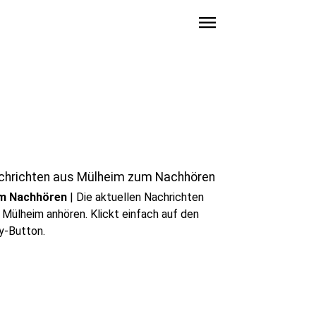
menu
play_circle
Audio anhören
chrichten aus Mülheim zum Nachhören
m Nachhören
|
Die aktuellen Nachrichten
 Mülheim anhören. Klickt einfach auf den
y-Button.