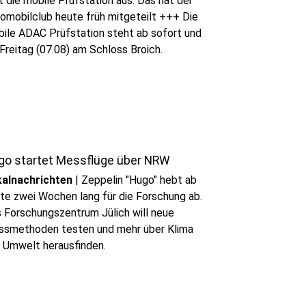
lt die mobile Prüfstation aus. Das hat der
omobilclub heute früh mitgeteilt +++ Die
ile ADAC Prüfstation steht ab sofort und
 Freitag (07.08) am Schloss Broich.
go startet Messflüge über NRW
alnachrichten
|
Zeppelin "Hugo" hebt ab
te zwei Wochen lang für die Forschung ab.
 Forschungszentrum Jülich will neue
smethoden testen und mehr über Klima
 Umwelt herausfinden.