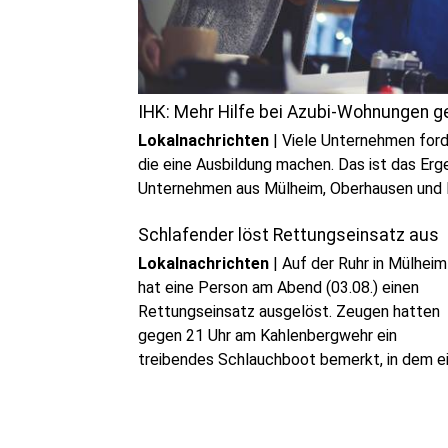
IHK: Mehr Hilfe bei Azubi-Wohnungen g
Lokalnachrichten
|
Viele Unternehmen for
die eine Ausbildung machen. Das ist das Erg
Unternehmen aus Mülheim, Oberhausen und 
Schlafender löst Rettungseinsatz aus
Lokalnachrichten
|
Auf der Ruhr in Mülheim
hat eine Person am Abend (03.08.) einen
Rettungseinsatz ausgelöst. Zeugen hatten
gegen 21 Uhr am Kahlenbergwehr ein
treibendes Schlauchboot bemerkt, in dem e
Mensch lag. Weil auf Rufe vom Ufer keine
Reaktion kam, hatten sie die Feuerwehr
alarmiert.