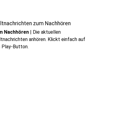
play_circle
Audio anhören
ltnachrichten zum Nachhören
m Nachhören
|
Die aktuellen
tnachrichten anhören. Klickt einfach auf
 Play-Button.