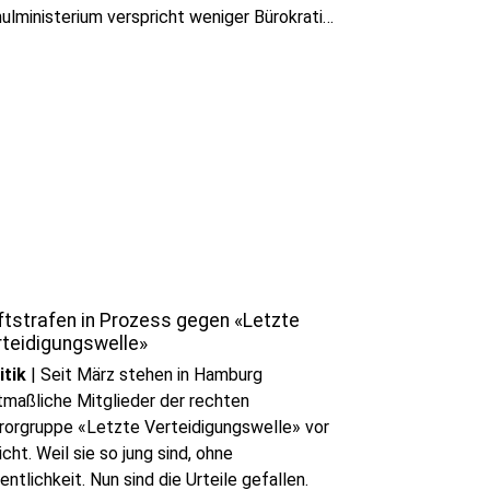
ulministerium verspricht weniger Bürokratie
 mehr Zeit für Unterricht, während die
rergewerkschaft VBE darauf pocht, dass
 Entlastung auch tatsächlich im Schulalltag
kommt.
ftstrafen in Prozess gegen «Letzte
rteidigungswelle»
itik
|
Seit März stehen in Hamburg
maßliche Mitglieder der rechten
rorgruppe «Letzte Verteidigungswelle» vor
icht. Weil sie so jung sind, ohne
entlichkeit. Nun sind die Urteile gefallen.