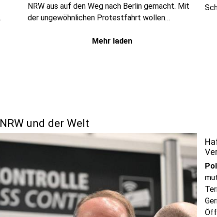
NRW aus auf den Weg nach Berlin gemacht. Mit
Sch
der ungewöhnlichen Protestfahrt wollen
und
ht.
Städte und Kreise den Druck auf Bund und
Leh
Länder erhöhen und auf die aus ihrer Sicht
Mehr laden
die
dramatische Finanzlage aufmerksam machen.
an
 NRW und der Welt
Ha
Ve
Pol
mut
Ter
Ger
Öff