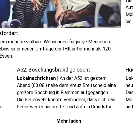
fäl
Aut
Mob
bis
efordert
dern mehr bezahlbare Wohnungen für junge Menschen,
ebnis einer neuen Umfrage der IHK unter mehr als 120
Essen.
A52: Böschungsbrand gelöscht
Hu
Lokalnachrichten
|
An der A52 ist gestern
Lok
Abend (03.08.) nahe dem Kreuz Breitscheid eine
heu
größere Böschung in Flammen aufgegangen.
Das
Die Feuerwehr konnte verhindern, dass sich das
Mes
in
Feuer weiter ausbreitet und auf ein Grundstück
und
in der Nähe übergreift. Gebrannt hat laut
Feuerwehr eine Fläche von rund 700
Mehr laden
Quadratmetern.