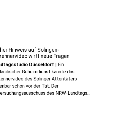
play_circle
Audio anhören
her Hinweis auf Solingen-
kennervideo wirft neue Fragen
ndtagsstudio Düsseldorf
|
Ein
ländischer Geheimdienst kannte das
ennervideo des Solinger Attentäters
enbar schon vor der Tat. Der
ersuchungsausschuss des NRW-Landtags
ht sich damit neuen Fragen zu möglichen
säumnissen der Sicherheitsbehörden
enüber.