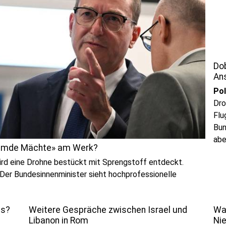
Dob
An
Pol
Dro
Flu
Bun
abe
remde Mächte» am Werk?
geh
ird eine Drohne bestückt mit Sprengstoff entdeckt.
 Der Bundesinnenminister sieht hochprofessionelle
us?
Weitere Gespräche zwischen Israel und
Wa
Libanon in Rom
Ni