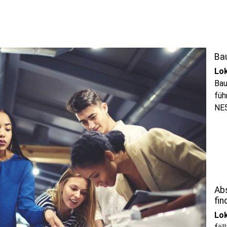
Ba
Lok
Bau
füh
NE5
Ab
fin
Lok