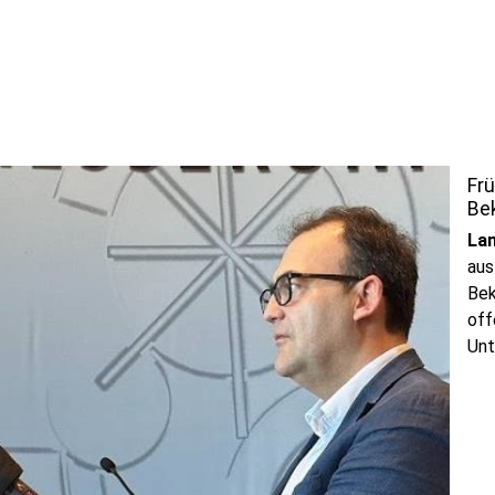
Frü
Be
La
aus
Bek
off
Unt
sie
Ver
geg