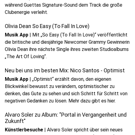
während Guettas Signature-Sound dem Track die große
Clubenergie verleiht.
Olivia Dean So Easy (To Fall In Love)
Musik App
|
Mit „So Easy (To Fall In Love)“ veröffentlicht
die britische und diesjährige Newcomer Grammy Gewinnerin
Olivia Dean ihre nächste Single ihres zweiten Studioalbums
„The Art Of Loving“.
Neu bei uns im besten Mix: Nico Santos - Optimist
Musik App
|
„Optimist“ erzählt davon, den eigenen
Blickwinkel bewusst zu verändern, optimistischer zu
denken, das Gute zu sehen und sich Schritt für Schritt von
play_circle
negativen Gedanken zu lösen. Mehr dazu gibt es hier.
Audio anhören
Alvaro Soler zu Album: "Portal in Vergangenheit und
Zukunft"
Künstlerbesuche
|
Alvaro Soler spricht über sein neues