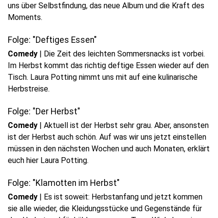
uns über Selbstfindung, das neue Album und die Kraft des
play_circle
Moments.
Audio anhören
Folge: "Deftiges Essen"
Comedy
|
Die Zeit des leichten Sommersnacks ist vorbei.
Im Herbst kommt das richtig deftige Essen wieder auf den
Tisch. Laura Potting nimmt uns mit auf eine kulinarische
play_circle
Herbstreise.
Audio anhören
Folge: "Der Herbst"
Comedy
|
Aktuell ist der Herbst sehr grau. Aber, ansonsten
ist der Herbst auch schön. Auf was wir uns jetzt einstellen
müssen in den nächsten Wochen und auch Monaten, erklärt
play_circle
euch hier Laura Potting.
Audio anhören
Folge: "Klamotten im Herbst"
Comedy
|
Es ist soweit: Herbstanfang und jetzt kommen
sie alle wieder, die Kleidungsstücke und Gegenstände für