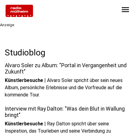
menu
Anzeige
play_circle
Studioblog
Audio anhören
Alvaro Soler zu Album: "Portal in Vergangenheit und
Zukunft"
Künstlerbesuche
|
Alvaro Soler spricht über sein neues
Album, persönliche Erlebnisse und die Vorfreude auf die
play_circle
kommende Tour.
Audio anhören
Interview mit Ray Dalton: "Was dein Blut in Wallung
bringt"
Künstlerbesuche
|
Ray Dalton spricht über seine
Inspiration, das Tourleben und seine Verbindung zu