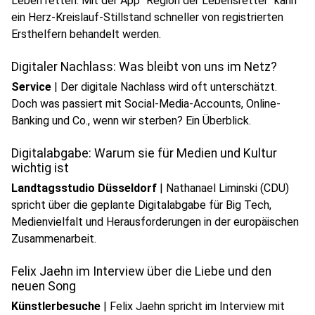
Leben retten. Mit der App "Region der Lebensretter" kann
ein Herz-Kreislauf-Stillstand schneller von registrierten
Ersthelfern behandelt werden.
Digitaler Nachlass: Was bleibt von uns im Netz?
Service
|
Der digitale Nachlass wird oft unterschätzt.
Doch was passiert mit Social-Media-Accounts, Online-
play_circle
Banking und Co., wenn wir sterben? Ein Überblick.
Audio anhören
Digitalabgabe: Warum sie für Medien und Kultur
wichtig ist
Landtagsstudio Düsseldorf
|
Nathanael Liminski (CDU)
spricht über die geplante Digitalabgabe für Big Tech,
Medienvielfalt und Herausforderungen in der europäischen
play_circle
Zusammenarbeit.
Audio anhören
Felix Jaehn im Interview über die Liebe und den
neuen Song
Künstlerbesuche
|
Felix Jaehn spricht im Interview mit