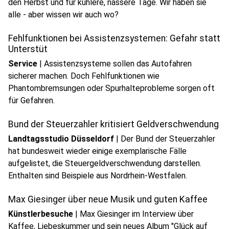
den Herbst und für kühlere, nassere Tage. Wir haben sie
alle - aber wissen wir auch wo?
Fehlfunktionen bei Assistenzsystemen: Gefahr statt
Unterstüt
Service
|
Assistenzsysteme sollen das Autofahren
sicherer machen. Doch Fehlfunktionen wie
Phantombremsungen oder Spurhalteprobleme sorgen oft
play_circle
für Gefahren.
Audio anhören
Bund der Steuerzahler kritisiert Geldverschwendung
Landtagsstudio Düsseldorf
|
Der Bund der Steuerzahler
hat bundesweit wieder einige exemplarische Fälle
aufgelistet, die Steuergeldverschwendung darstellen.
play_circle
Enthalten sind Beispiele aus Nordrhein-Westfalen.
Audio anhören
Max Giesinger über neue Musik und guten Kaffee
Künstlerbesuche
|
Max Giesinger im Interview über
Kaffee, Liebeskummer und sein neues Album "Glück auf