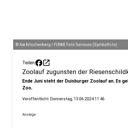
©
Kai Kitschenberg / FUNKE Foto Services (Symbolfoto)
open_in_new
Teilen:
Zoolauf zugunsten der Riesenschild
Ende Juni steht der Duisburger Zoolauf an. Es g
Zoo.
Veröffentlicht:
Donnerstag, 13.06.2024 11:46
Anzeige