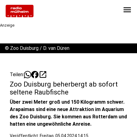
menu
Anzeige
©
Zoo Duisburg / D. van Düren
open_in_new
Teilen:
Zoo Duisburg beherbergt ab sofort
seltene Raubfische
Über zwei Meter groß und 150 Kilogramm schwer.
Arapaimas sind eine neue Attraktion im Aquarium
des Zoo Duisburg. Sie kommen aus Rotterdam und
hatten eine ungewöhnliche Anreise.
Veröffentlicht:
Freitag, 05.04.2024 14:15