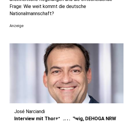
Frage: Wie weit kommt die deutsche
Nationalmannschaft?
Anzeige
José Narciandi
play_circle
Interview mit Thorsten Hellwig, DEHOGA NRW