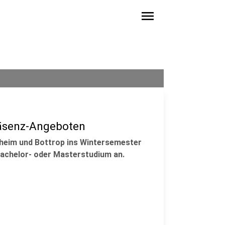
menu
räsenz-Angeboten
ülheim und Bottrop ins Wintersemester
Bachelor- oder Masterstudium an.