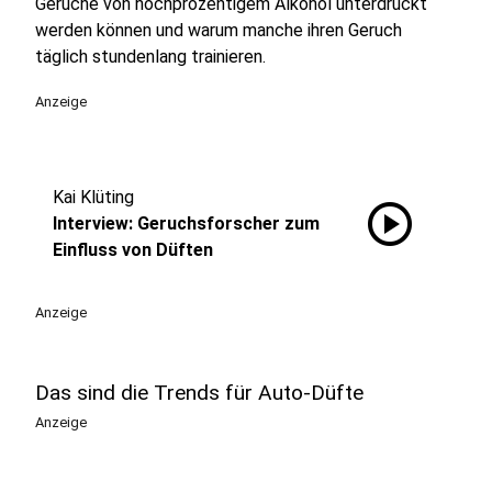
Gerüche von hochprozentigem Alkohol unterdrückt
werden können und warum manche ihren Geruch
täglich stundenlang trainieren.
Anzeige
Kai Klüting
play_circle
Interview: Geruchsforscher zum
Einfluss von Düften
Anzeige
Das sind die Trends für Auto-Düfte
Anzeige