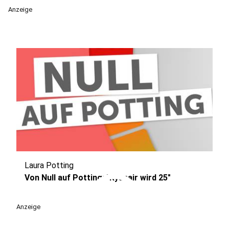
Anzeige
Laura Potting
play_circle
Von Null auf Potting: "Ryanair wird 25"
Anzeige