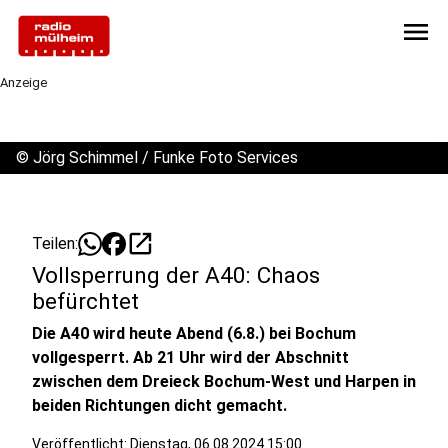
menu
Anzeige
©
Jörg Schimmel / Funke Foto Services
open_in_new
Teilen:
Vollsperrung der A40: Chaos
befürchtet
Die A40 wird heute Abend (6.8.) bei Bochum
vollgesperrt. Ab 21 Uhr wird der Abschnitt
zwischen dem Dreieck Bochum-West und Harpen in
beiden Richtungen dicht gemacht.
Veröffentlicht:
Dienstag, 06.08.2024 15:00