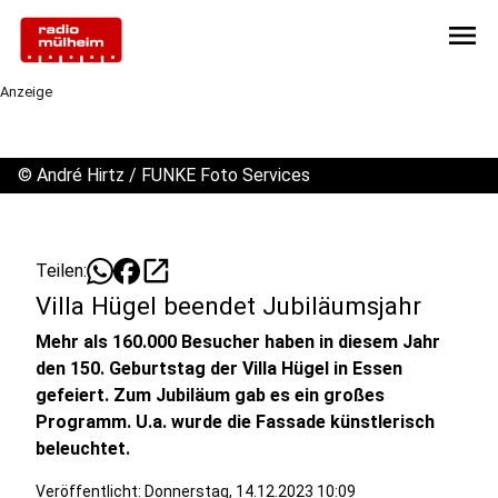
menu
Anzeige
©
André Hirtz / FUNKE Foto Services
open_in_new
Teilen:
Villa Hügel beendet Jubiläumsjahr
Mehr als 160.000 Besucher haben in diesem Jahr
den 150. Geburtstag der Villa Hügel in Essen
gefeiert. Zum Jubiläum gab es ein großes
Programm. U.a. wurde die Fassade künstlerisch
beleuchtet.
Veröffentlicht:
Donnerstag, 14.12.2023 10:09