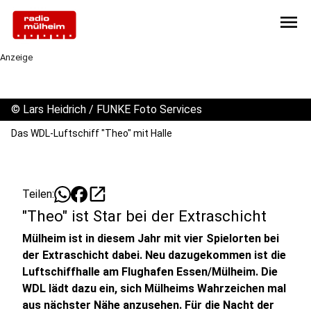
menu
Anzeige
©
Lars Heidrich / FUNKE Foto Services
Das WDL-Luftschiff "Theo" mit Halle
open_in_new
Teilen:
"Theo" ist Star bei der Extraschicht
Mülheim ist in diesem Jahr mit vier Spielorten bei
der Extraschicht dabei. Neu dazugekommen ist die
Luftschiffhalle am Flughafen Essen/Mülheim. Die
WDL lädt dazu ein, sich Mülheims Wahrzeichen mal
aus nächster Nähe anzusehen. Für die Nacht der