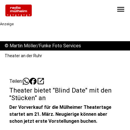
menu
Anzeige
©
Martin Möller/Funke Foto Services
Theater an der Ruhr
open_in_new
Teilen:
Theater bietet "Blind Date" mit den
"Stücken" an
Der Vorverkauf für die Mülheimer Theatertage
startet am 21. März. Neugierige können aber
schon jetzt erste Vorstellungen buchen.