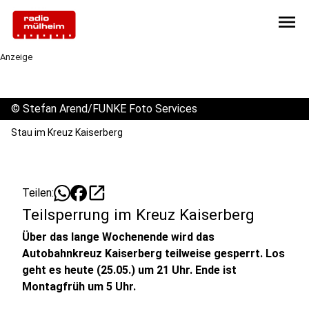
menu
Anzeige
©
Stefan Arend/FUNKE Foto Services
Stau im Kreuz Kaiserberg
open_in_new
Teilen:
Teilsperrung im Kreuz Kaiserberg
Über das lange Wochenende wird das
Autobahnkreuz Kaiserberg teilweise gesperrt. Los
geht es heute (25.05.) um 21 Uhr. Ende ist
Montagfrüh um 5 Uhr.