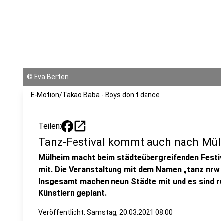
©
Eva Berten
E-Motion/Takao Baba - Boys don t dance
open_in_new
Teilen:
Tanz-Festival kommt auch nach Mü
Mülheim macht beim städteübergreifenden Festiv
mit. Die Veranstaltung mit dem Namen „tanz nrw 2
Insgesamt machen neun Städte mit und es sind ru
Künstlern geplant.
Veröffentlicht:
Samstag, 20.03.2021 08:00