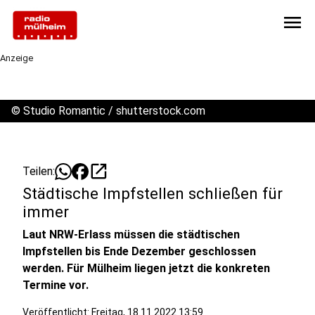
menu
Anzeige
©
Studio Romantic / shutterstock.com
open_in_new
Teilen:
Städtische Impfstellen schließen für
immer
Laut NRW-Erlass müssen die städtischen
Impfstellen bis Ende Dezember geschlossen
werden. Für Mülheim liegen jetzt die konkreten
Termine vor.
Veröffentlicht:
Freitag, 18.11.2022 13:59