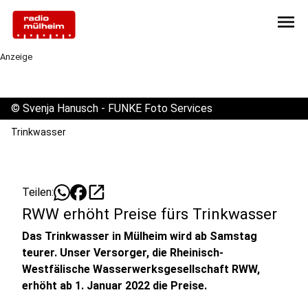
menu
Anzeige
©
Svenja Hanusch - FUNKE Foto Services
Trinkwasser
open_in_new
Teilen:
RWW erhöht Preise fürs Trinkwasser
Das Trinkwasser in Mülheim wird ab Samstag
teurer. Unser Versorger, die Rheinisch-
Westfälische Wasserwerksgesellschaft RWW,
erhöht ab 1. Januar 2022 die Preise.