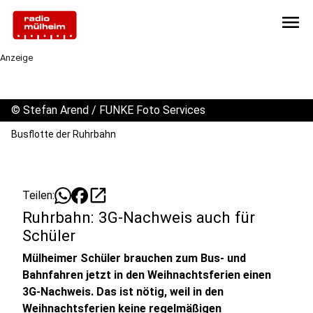
menu
Anzeige
©
Stefan Arend / FUNKE Foto Services
Busflotte der Ruhrbahn
open_in_new
Teilen:
Ruhrbahn: 3G-Nachweis auch für
Schüler
Mülheimer Schüler brauchen zum Bus- und
Bahnfahren jetzt in den Weihnachtsferien einen
3G-Nachweis. Das ist nötig, weil in den
Weihnachtsferien keine regelmäßigen