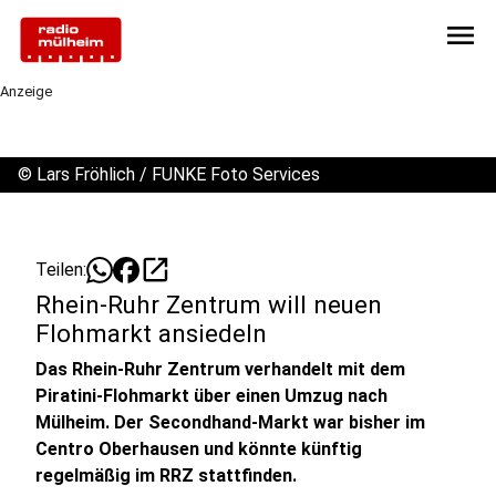
menu
Anzeige
©
Lars Fröhlich / FUNKE Foto Services
open_in_new
Teilen:
Rhein-Ruhr Zentrum will neuen
Flohmarkt ansiedeln
Das Rhein-Ruhr Zentrum verhandelt mit dem
Piratini-Flohmarkt über einen Umzug nach
Mülheim. Der Secondhand-Markt war bisher im
Centro Oberhausen und könnte künftig
regelmäßig im RRZ stattfinden.