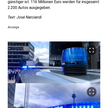
günstiger ist. 116 Millionen Euro werden für insgesamt
2.200 Autos ausgegeben.
Text: José Narciandi
Anzeige
crop_free
crop_free