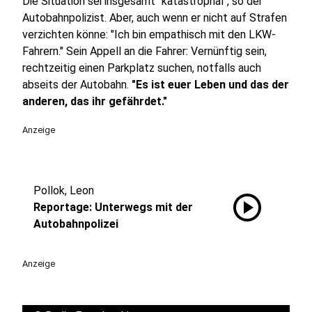
Die Situation sei insgesamt "katastrophal", so der
Autobahnpolizist. Aber, auch wenn er nicht auf Strafen
verzichten könne: "Ich bin empathisch mit den LKW-
Fahrern." Sein Appell an die Fahrer: Vernünftig sein,
rechtzeitig einen Parkplatz suchen, notfalls auch
abseits der Autobahn.
"Es ist euer Leben und das der
anderen, das ihr gefährdet."
Anzeige
Pollok, Leon
play_circle
Reportage: Unterwegs mit der
Autobahnpolizei
Anzeige