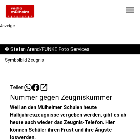
menu
Anzeige
©
Stefan Arend/FUNKE Foto Services
Symbolbild Zeugnis
open_in_new
Teilen:
Nummer gegen Zeugniskummer
Weil an den Mülheimer Schulen heute
Halbjahreszeugnisse vergeben werden, gibt es ab
heute auch wieder das Zeugnis-Telefon. Hier
können Schüler ihren Frust und ihre Ängste
loswerden.