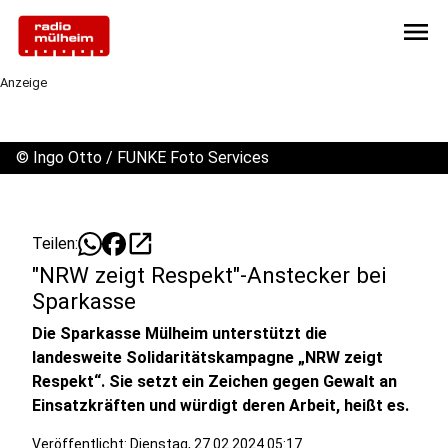
menu
Anzeige
©
Ingo Otto / FUNKE Foto Services
open_in_new
Teilen:
"NRW zeigt Respekt"-Anstecker bei
Sparkasse
Die Sparkasse Mülheim unterstützt die
landesweite Solidaritätskampagne „NRW zeigt
Respekt“. Sie setzt ein Zeichen gegen Gewalt an
Einsatzkräften und würdigt deren Arbeit, heißt es.
Veröffentlicht:
Dienstag, 27.02.2024 05:17