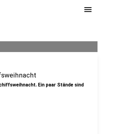
menu
ffsweihnacht
chiffsweihnacht. Ein paar Stände sind