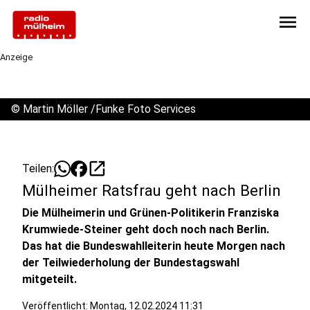
menu
Anzeige
©
Martin Möller /Funke Foto Services
open_in_new
Teilen:
Mülheimer Ratsfrau geht nach Berlin
Die Mülheimerin und Grünen-Politikerin Franziska
Krumwiede-Steiner geht doch noch nach Berlin.
Das hat die Bundeswahlleiterin heute Morgen nach
der Teilwiederholung der Bundestagswahl
mitgeteilt.
Veröffentlicht:
Montag, 12.02.2024 11:31