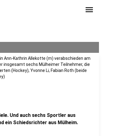
menu
in Ann-Kathrin Allekotte (m) verabschieden am
er insgesamt sechs Mülheimer Teilnehmer, die
erten (Hockey), Yvonne Li, Fabian Roth (beide
ey)
iele. Und auch sechs Sportler aus
nd ein Schiedsrichter aus Mülheim.