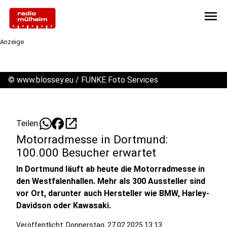
menu
Anzeige
©
www.blossey.eu / FUNKE Foto Services
open_in_new
Teilen:
Motorradmesse in Dortmund:
100.000 Besucher erwartet
In Dortmund läuft ab heute die Motorradmesse in
den Westfalenhallen. Mehr als 300 Aussteller sind
vor Ort, darunter auch Hersteller wie BMW, Harley-
Davidson oder Kawasaki.
Veröffentlicht:
Donnerstag, 27.02.2025 13:13