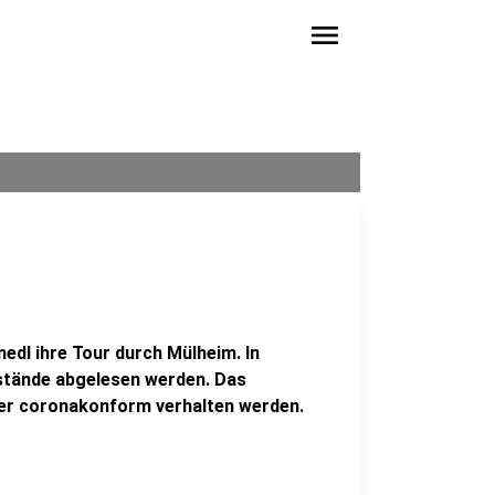
menu
edl ihre Tour durch Mülheim. In
stände abgelesen werden. Das
ter coronakonform verhalten werden.