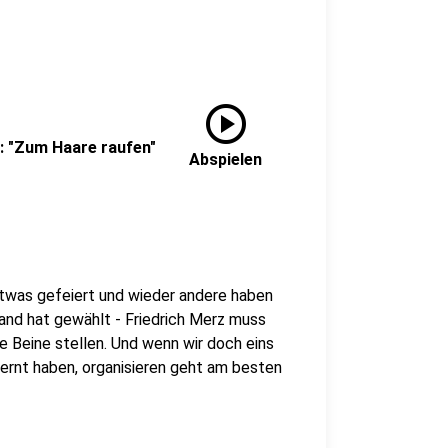
play_circle
y: "Zum Haare raufen"
Abspielen
etwas gefeiert und wieder andere haben
land hat gewählt - Friedrich Merz muss
ie Beine stellen. Und wenn wir doch eins
ernt haben, organisieren geht am besten