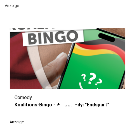
Anzeige
Comedy
play_circle
Koalitions-Bingo - die Comedy: "Endspurt"
Anzeige