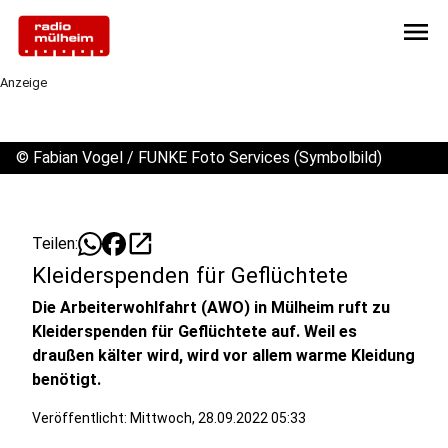
menu
Anzeige
©
Fabian Vogel / FUNKE Foto Services (Symbolbild)
open_in_new
Teilen:
Kleiderspenden für Geflüchtete
Die Arbeiterwohlfahrt (AWO) in Mülheim ruft zu
Kleiderspenden für Geflüchtete auf. Weil es
draußen kälter wird, wird vor allem warme Kleidung
benötigt.
Veröffentlicht:
Mittwoch, 28.09.2022 05:33