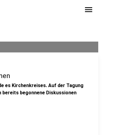
menu
emen
de es Kirchenkreises. Auf der Tagung
em bereits begonnene Diskussionen