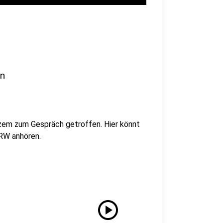
an
zem zum Gespräch getroffen. Hier könnt
NRW anhören.
play_circle