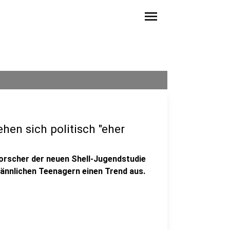
menu
en sich politisch "eher
Forscher der neuen Shell-Jugendstudie
 männlichen Teenagern einen Trend aus.