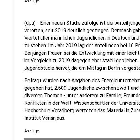
Anzeige
(dpa) - Einer neuen Studie zufolge ist der Anteil junge
verorten, seit 2019 deutlich gestiegen. Demnach ga
Viertel aller männlichen Jugendlichen in Deutschland 
zu stehen. Im Jahr 2019 lag der Anteil noch bei 16 P
Bei jungen Frauen sei die Entwicklung mit einer leic
im Vergleich zu 2019 dagegen eher stabil geblieben.
Jugendstudie hervor, die am Mittag in Berlin vorgest
Befragt wurden nach Angaben des Energieunternehmen
gegeben hat, 2.509 Jugendliche zwischen zwölf und 2
diversen Themen - unter anderem zu Familie, Freunde
Konflikten in der Welt.
Wissenschaftler der Universit
Hochschule Vorarlberg werteten das Material in Z
Institut
Verian
aus.
Anzeige