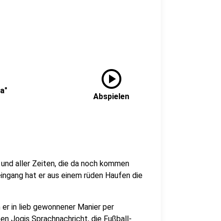
play_circle
a"
Abspielen
 und aller Zeiten, die da noch kommen
eingang hat er aus einem rüden Haufen die
 er in lieb gewonnener Manier per
en Jogis Sprachnachricht, die Fußball-