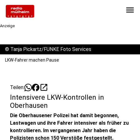
menu
Anzeige
©
Tanja Pickartz/FUNKE Foto Services
LKW-Fahrer machen Pause
open_in_new
Teilen:
Intensivere LKW-Kontrollen in
Oberhausen
Die Oberhausener Polizei hat damit begonnen,
Lastwagen und ihre Fahrer intensiver als früher zu
kontrollieren. Im vergangenen Jahr haben die
Polizisten schon 150 Verstöße festgestellt.