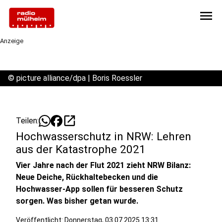
menu
Anzeige
©
picture alliance/dpa | Boris Roessler
open_in_new
Teilen:
Hochwasserschutz in NRW: Lehren
aus der Katastrophe 2021
Vier Jahre nach der Flut 2021 zieht NRW Bilanz:
Neue Deiche, Rückhaltebecken und die
Hochwasser-App sollen für besseren Schutz
sorgen. Was bisher getan wurde.
Veröffentlicht:
Donnerstag, 03.07.2025 13:31