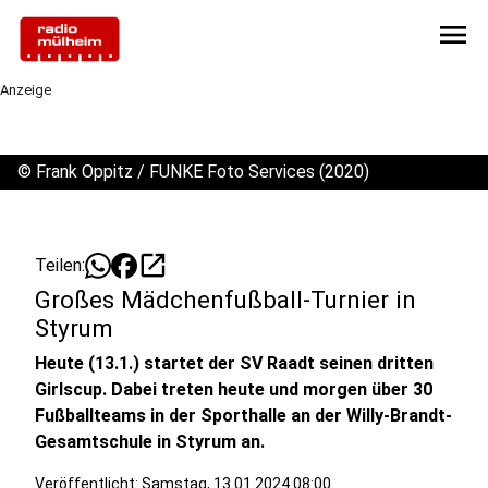
menu
Anzeige
©
Frank Oppitz / FUNKE Foto Services (2020)
open_in_new
Teilen:
Großes Mädchenfußball-Turnier in
Styrum
Heute (13.1.) startet der SV Raadt seinen dritten
Girlscup. Dabei treten heute und morgen über 30
Fußballteams in der Sporthalle an der Willy-Brandt-
Gesamtschule in Styrum an.
Veröffentlicht:
Samstag, 13.01.2024 08:00