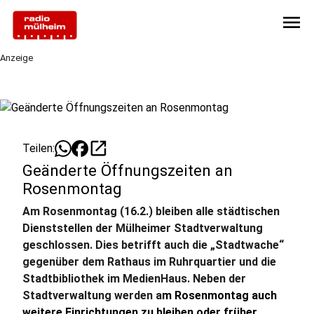
menu
Anzeige
open_in_new
Teilen:
Geänderte Öffnungszeiten an
Rosenmontag
Am Rosenmontag (16.2.) bleiben alle städtischen
Dienststellen der Mülheimer Stadtverwaltung
geschlossen. Dies betrifft auch die „Stadtwache“
gegenüber dem Rathaus im Ruhrquartier und die
Stadtbibliothek im MedienHaus. Neben der
Stadtverwaltung werden a
m Rosenmontag auch
weitere Einrichtungen zu bleiben oder früher