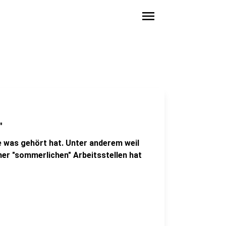
menu
"
ie was gehört hat. Unter anderem weil
cher "sommerlichen" Arbeitsstellen hat