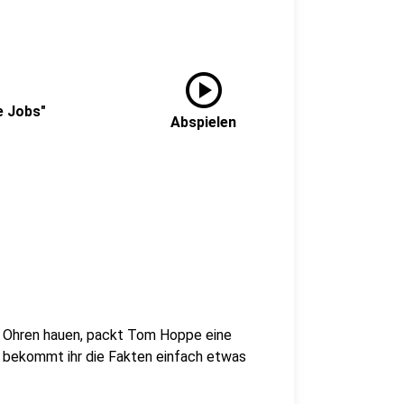
play_circle
e Jobs"
Abspielen
e Ohren hauen, packt Tom Hoppe eine
ier bekommt ihr die Fakten einfach etwas