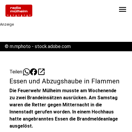
menu
Anzeige
©
m.mphoto - stock.adobe.com
open_in_new
Teilen:
Essen und Abzugshaube in Flammen
Die Feuerwehr Mülheim musste am Wochenende
zu zwei Brandeinsätzen ausrücken. Am Samstag
waren die Retter gegen Mitternacht in die
Innenstadt gerufen worden. In einem Hochhaus
hatte angebranntes Essen die Brandmeldeanlage
ausgelöst.