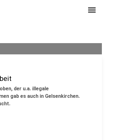
menu
beit
ben, der u.a. illegale
men gab es auch in Gelsenkirchen.
ucht.