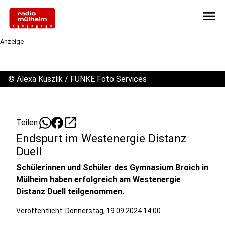
menu
Anzeige
©
Alexa Kuszlik / FUNKE Foto Services
open_in_new
Teilen:
Endspurt im Westenergie Distanz
Duell
Schülerinnen und Schüler des Gymnasium Broich in
Mülheim haben erfolgreich am Westenergie
Distanz Duell teilgenommen.
Veröffentlicht:
Donnerstag, 19.09.2024 14:00