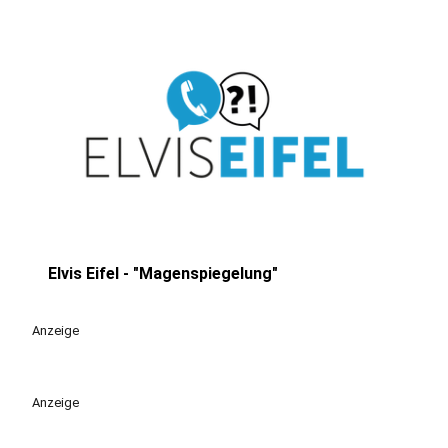
Elvis Eifel - "Magenspiegelung"
play_circle
Anzeige
Anzeige