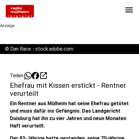
menu
Anzeige
©
Dan Race - stock.adobe.com
open_in_new
Teilen:
Ehefrau mit Kissen erstickt - Rentner
verurteilt
Ein Rentner aus Mülheim hat seine Ehefrau getötet
und muss dafür ins Gefängnis. Das Landgericht
Duisburg hat ihn zu vier Jahren und neun Monaten
Haft verurteilt.
Der 82-Jährige hatte gestanden, seine 70-jährige