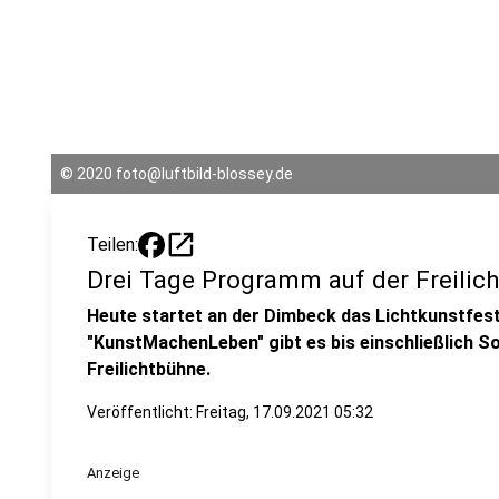
©
2020 foto@luftbild-blossey.de
open_in_new
Teilen:
Drei Tage Programm auf der Freilic
Heute startet an der Dimbeck das Lichtkunstfes
"KunstMachenLeben" gibt es bis einschließlich 
Freilichtbühne.
Veröffentlicht:
Freitag, 17.09.2021 05:32
Anzeige