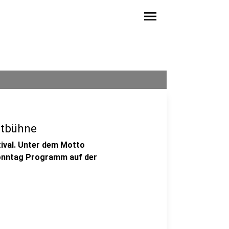
menu
htbühne
tival. Unter dem Motto
Sonntag Programm auf der