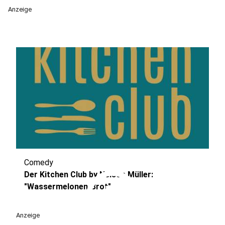
Anzeige
Comedy
play_circle
Der Kitchen Club by Nelson Müller:
"Wassermelonen-Brot"
Anzeige