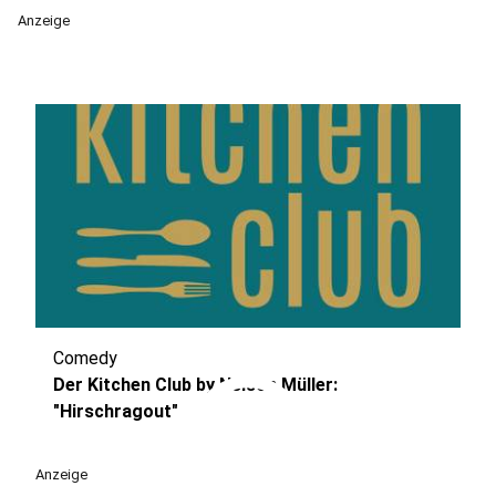
Anzeige
Comedy
play_circle
Der Kitchen Club by Nelson Müller:
"Hirschragout"
Anzeige