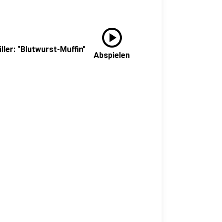
play_circle
ler: "Blutwurst-Muffin"
Abspielen