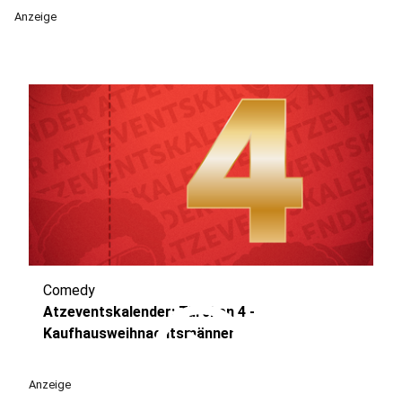
Anzeige
Comedy
play_circle
Atzeventskalender: Türchen 4 -
Kaufhausweihnachtsmänner
Anzeige